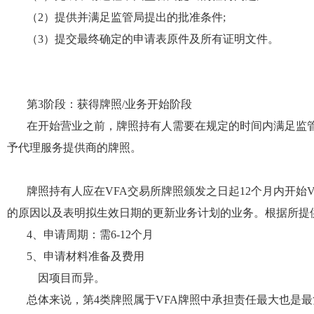
（
2
）提供并满足监管局提出的批准条件
;
（
3
）提交最终确定的申请表原件及所有证明文件。
第
3阶段：获得牌照/业务开始阶段
在开始营业之前，牌照持有人需要在规定的时间内满足监
予
代理
服务提供商的牌照。
牌照持有人应在
VFA交易所牌照颁发之日起12个月内开
的原因以及表明拟生效日期的更新业务计划的业务。根据所提
4
、
申请周期
：
需
6-12个月
5
、
申请材料准备及费用
因项目而异。
总体来说，第
4类牌照属于VFA牌照中承担责任最大也是