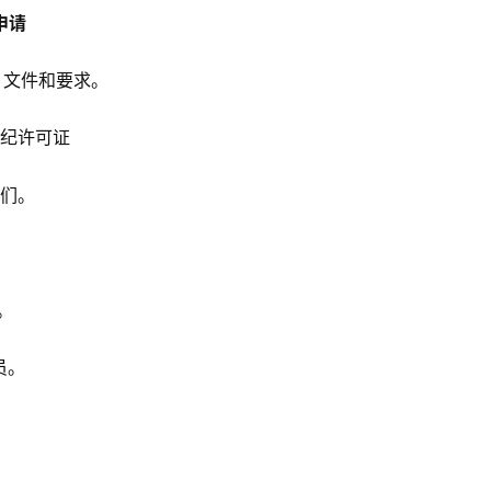
申请
息、文件和要求。
经纪许可证
我们。
。
员。