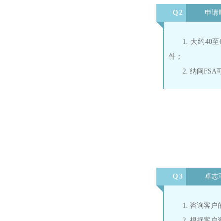
Q2
申请
1. 大约4
件；
2. 纳闽F
Q3
卓志
1. 咨询客
2. 根据客