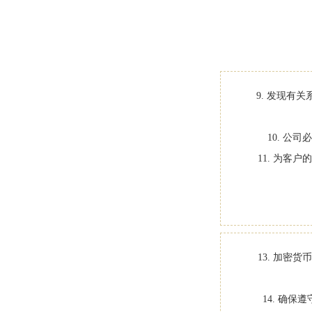
9. 发现有
10. 
11. 为
13. 加
14. 确