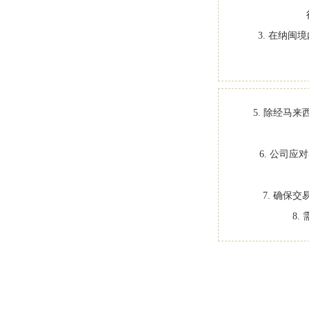
3. 在纳
5. 除经马
6. 公司
7. 确保
8